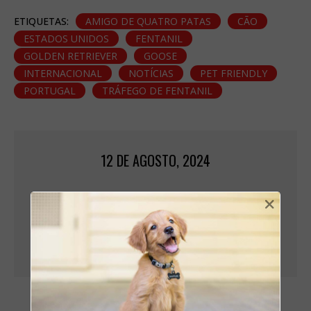
ETIQUETAS:
AMIGO DE QUATRO PATAS
CÃO
ESTADOS UNIDOS
FENTANIL
GOLDEN RETRIEVER
GOOSE
INTERNACIONAL
NOTÍCIAS
PET FRIENDLY
PORTUGAL
TRÁFEGO DE FENTANIL
12 DE AGOSTO, 2024
BIANCA FERREIRA
×