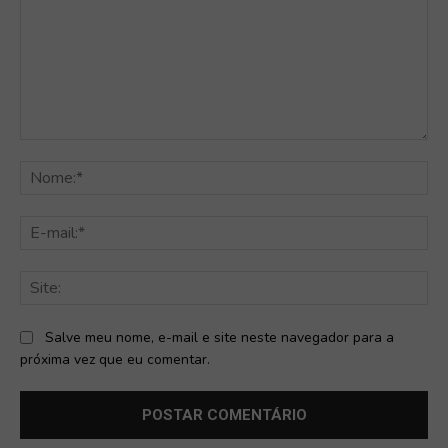
Comentário:
No
E-
mai
Sit
Salve meu nome, e-mail e site neste navegador para a
próxima vez que eu comentar.