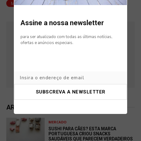
MUNDIAL 2026
Assine a nossa newsletter
3 DE JUNHO, 2026
para ser atualizado com todas as últimas notícias,
ofertas e anúncios especiais.
BIANCA FERREIRA
ARTIGOS RELACIONADOS
MERCADO
SUSHI PARA CÃES? ESTA MARCA
PORTUGUESA CRIOU SNACKS
SAUDÁVEIS QUE PARECEM VERDADEIROS