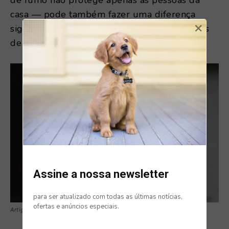
de fumo não protege apenas as pessoas da
casa — pode também fazer uma diferença
×
significativa na qualidade de vida dos animais
de companhia.
Assine a nossa newsletter
para ser atualizado com todas as últimas notícias,
ofertas e anúncios especiais.
Artigo:
Veterinária Atual