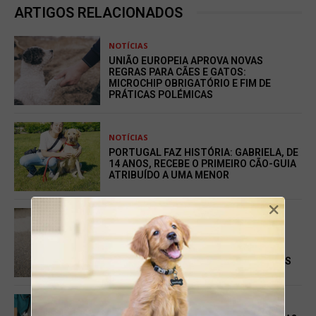
ARTIGOS RELACIONADOS
NOTÍCIAS
UNIÃO EUROPEIA APROVA NOVAS
REGRAS PARA CÃES E GATOS:
MICROCHIP OBRIGATÓRIO E FIM DE
PRÁTICAS POLÉMICAS
NOTÍCIAS
PORTUGAL FAZ HISTÓRIA: GABRIELA, DE
14 ANOS, RECEBE O PRIMEIRO CÃO-GUIA
ATRIBUÍDO A UMA MENOR
×
NOTÍCIAS
CÃES-GUIA MUDAM VIDAS EM
PORTUGAL, MAS CONTINUAM
INACESSÍVEIS PARA MUITOS INVISUAIS
NOTÍCIAS