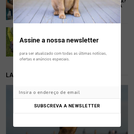
LICENÇA PARA URGÊNCIA VETERINÁRIA?
O DEBATE QUE ESTÁ A GANHAR FORÇA
ENTRE OS TUTORES DE ANIMAIS EM
PORTUGAL
NOTÍCIAS
Assine a nossa newsletter
BICAMPEÃO NACIONAL DE PISTAGEM:
TREINADOR ALGARVIO FAZ HISTÓRIA
COM UM AUSTRALIAN KELPIE
para ser atualizado com todas as últimas notícias,
ofertas e anúncios especiais.
LATEST POSTS