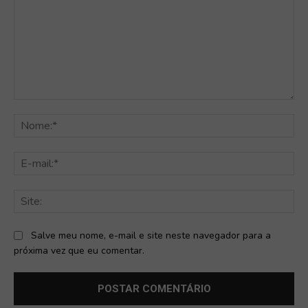
Comentário:
No
E-
mai
Sit
Salve meu nome, e-mail e site neste navegador para a
próxima vez que eu comentar.