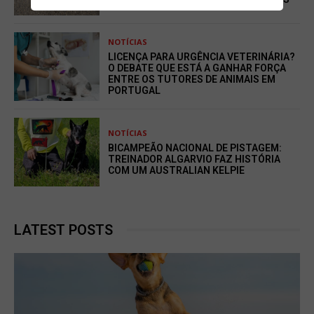
NOTÍCIAS
LICENÇA PARA URGÊNCIA VETERINÁRIA?
O DEBATE QUE ESTÁ A GANHAR FORÇA
ENTRE OS TUTORES DE ANIMAIS EM
PORTUGAL
NOTÍCIAS
BICAMPEÃO NACIONAL DE PISTAGEM:
TREINADOR ALGARVIO FAZ HISTÓRIA
COM UM AUSTRALIAN KELPIE
LATEST POSTS