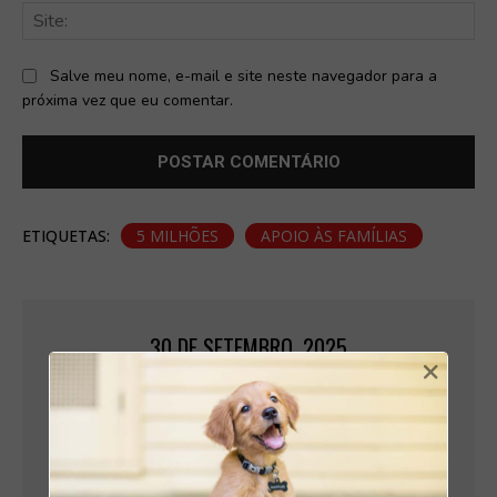
Sit
Salve meu nome, e-mail e site neste navegador para a
próxima vez que eu comentar.
ETIQUETAS:
5 MILHÕES
APOIO ÀS FAMÍLIAS
30 DE SETEMBRO, 2025
×
BIANCA FERREIRA