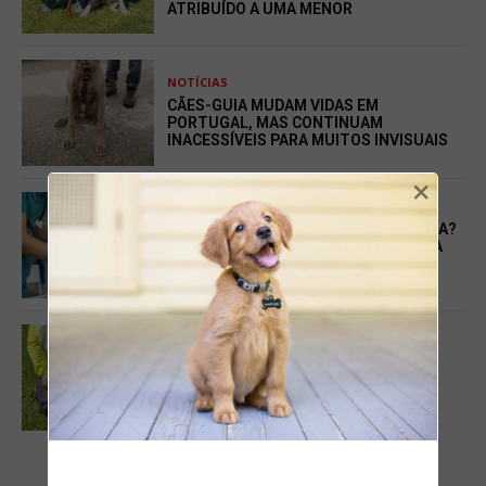
ATRIBUÍDO A UMA MENOR
NOTÍCIAS
CÃES-GUIA MUDAM VIDAS EM
PORTUGAL, MAS CONTINUAM
INACESSÍVEIS PARA MUITOS INVISUAIS
×
NOTÍCIAS
LICENÇA PARA URGÊNCIA VETERINÁRIA?
O DEBATE QUE ESTÁ A GANHAR FORÇA
ENTRE OS TUTORES DE ANIMAIS EM
PORTUGAL
NOTÍCIAS
BICAMPEÃO NACIONAL DE PISTAGEM:
TREINADOR ALGARVIO FAZ HISTÓRIA
COM UM AUSTRALIAN KELPIE