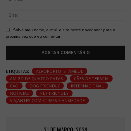
mai
Sit
Salve meu nome, e-mail e site neste navegador para a
próxima vez que eu comentar.
ETIQUETAS:
AEROPORTO ISTAMBUL
AMIGO DE QUATRO PATAS
CÃES DE TERAPIA
CÃO
DOG FRIENDLY
INTERNACIONAL
NOTÍCIAS
PET FRIENDLY
VIAJANTES COM STRESS E ANSIEDADE
21 DE MARÇO, 2024