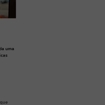
ada uma
icas
o que