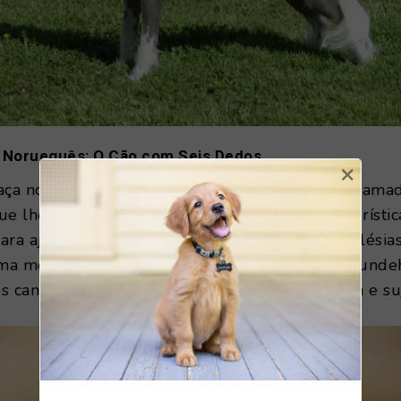
 Norueguês: O Cão com Seis Dedos
×
caça norueguês possui uma mutação genética chama
que lhe dá seis dedos em cada pata. Esta característic
ara ajudar na caça de papagaios-do-mar nas falésias
ma melhor aderência às rochas. Além disso, o Lund
s canais auditivos para evitar a entrada de água e suj