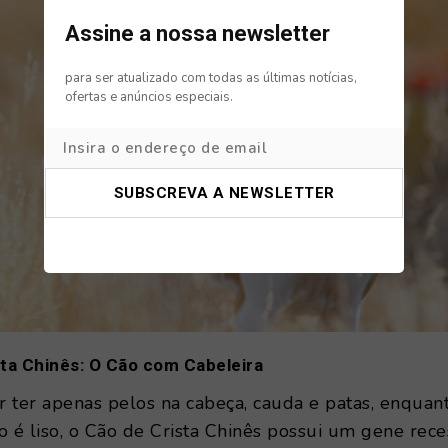
Assine a nossa newsletter
para ser atualizado com todas as últimas notícias,
ofertas e anúncios especiais.
sta Chinês: O Cão com Cabeleira
 ter apenas pelos na cabeça, cauda e patas, enquan
o é liso, o Cão de Crista Chinês possui um gene rece