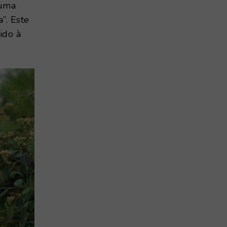
 uma
”. Este
ido à