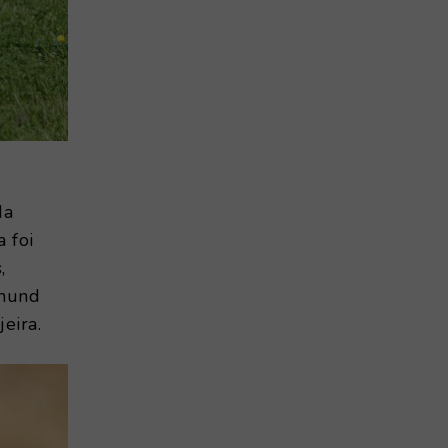
da
a foi
,
ehund
eira.