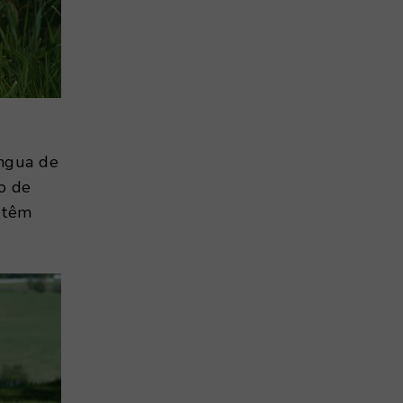
íngua de
ão de
s têm