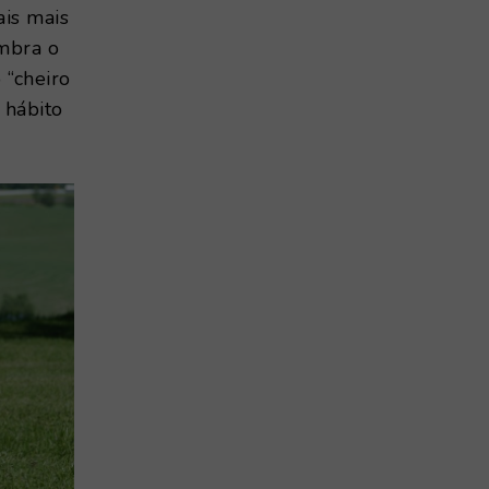
ais mais
embra o
 “cheiro
 hábito