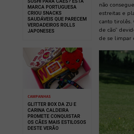
SUSHI PARA CÃES? ESTA
não consegue 
MARCA PORTUGUESA
estreitas e p
CRIOU SNACKS
SAUDÁVEIS QUE PARECEM
canto tirolês
VERDADEIROS ROLLS
de cão” devi
JAPONESES
de se limpar 
CAMPANHAS
GLITTER BOX DA ZU E
CARINA CALDEIRA
PROMETE CONQUISTAR
OS CÃES MAIS ESTILOSOS
DESTE VERÃO