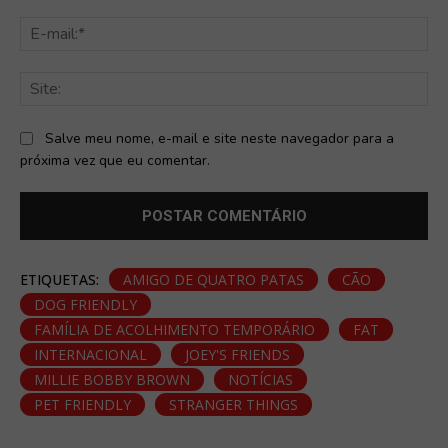
E-
mai
Sit
Salve meu nome, e-mail e site neste navegador para a
próxima vez que eu comentar.
ETIQUETAS:
AMIGO DE QUATRO PATAS
CÃO
DOG FRIENDLY
FAMÍLIA DE ACOLHIMENTO TEMPORÁRIO
FAT
INTERNACIONAL
JOEY'S FRIENDS
MILLIE BOBBY BROWN
NOTÍCIAS
PET FRIENDLY
STRANGER THINGS