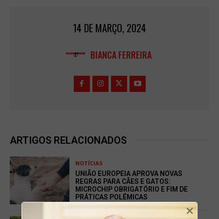
14 DE MARÇO, 2024
BIANCA FERREIRA
ARTIGOS RELACIONADOS
NOTÍCIAS
UNIÃO EUROPEIA APROVA NOVAS
REGRAS PARA CÃES E GATOS:
MICROCHIP OBRIGATÓRIO E FIM DE
PRÁTICAS POLÉMICAS
×