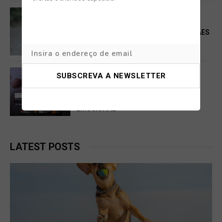
CAMPANHAS
“LEVA CONTIGO O MAIS ANTIGO”:
PROJETO DA RESGATO JÁ AJUDOU CÃES
SENIORES A ENCONTRAR UMA NOVA
FAMÍLIA
CAMPANHAS
PERDER UM ANIMAL DE ESTIMAÇÃO
PODE CAUSAR UM LUTO PROFUNDO:
SNS ALERTA PARA O IMPACTO
EMOCIONAL
LATEST POSTS