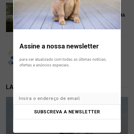
SERVIÇOS
FOTÓGRAFA EM CASCAIS TRANSFORMA
ANIMAIS DE ESTIMAÇÃO EM
VERDADEIRAS ESTRELAS DE REVISTA
Assine a nossa newsletter
SERVIÇOS
IMPORTÂNCIA DOS BRINQUEDOS
INTERACTIVOS E ESTIMULAÇÃO
para ser atualizado com todas as últimas notícias,
MENTAL NOS CÃES: GUIA DA KIWOKO
ofertas e anúncios especiais.
LATEST POSTS