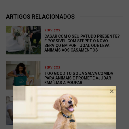
ARTIGOS RELACIONADOS
SERVIÇOS
CASAR COM O SEU PATUDO PRESENTE?
É POSSÍVEL COM SEEPET O NOVO
SERVIÇO EM PORTUGAL QUE LEVA
ANIMAIS AOS CASAMENTOS
SERVIÇOS
TOO GOOD TO GO JÁ SALVA COMIDA
PARA ANIMAIS E PROMETE AJUDAR
FAMÍLIAS A POUPAR
×
SERVIÇOS
PAWSEUM: A PLATAFORMA
PORTUGUESA QUE ESTÁ A
REVOLUCIONAR A ADOÇÃO ANIMAL