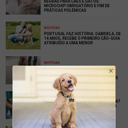
REGRAS PARA CÃES E GATOS:
MICROCHIP OBRIGATÓRIO E FIM DE
PRÁTICAS POLÉMICAS
NOTÍCIAS
PORTUGAL FAZ HISTÓRIA: GABRIELA, DE
14 ANOS, RECEBE O PRIMEIRO CÃO-GUIA
ATRIBUÍDO A UMA MENOR
NOTÍCIAS
×
CÃES-GUIA MUDAM VIDAS EM
PORTUGAL, MAS CONTINUAM
INACESSÍVEIS PARA MUITOS INVISUAIS
NOTÍCIAS
LICENÇA PARA URGÊNCIA VETERINÁRIA?
O DEBATE QUE ESTÁ A GANHAR FORÇA
ENTRE OS TUTORES DE ANIMAIS EM
PORTUGAL