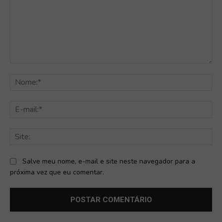
Comentário:
No
E-
mai
Sit
Salve meu nome, e-mail e site neste navegador para a
próxima vez que eu comentar.