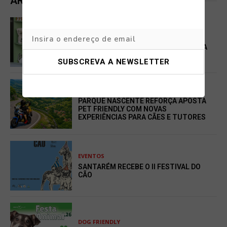
ARTIGOS RELACIONADOS
DOG FRIENDLY
LILY’S KITCHEN E HYGGE KAFFE: NOVA
TENDÊNCIA PET FRIENDLY CONQUISTA
TUTORES E PATUDOS
DOG FRIENDLY
PARQUE NASCENTE REFORÇA APOSTA
PET FRIENDLY COM NOVAS
EXPERIÊNCIAS PARA CÃES E TUTORES
EVENTOS
SANTARÉM RECEBE O II FESTIVAL DO
CÃO
DOG FRIENDLY