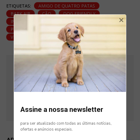
ETIQUETAS:
AMIGO DE QUATRO PATAS
BARK AIR
CÃO
DOG FRIENDLY
×
INTERNACIONAL
NOTÍCIAS
PET FRIENDLY
PORTUGAL
VIAJAR EM PRIMEIRA CLASSE COM CÃES
17 DE JUNHO, 2024
BIANCA FERREIRA
Assine a nossa newsletter
para ser atualizado com todas as últimas notícias,
ofertas e anúncios especiais.