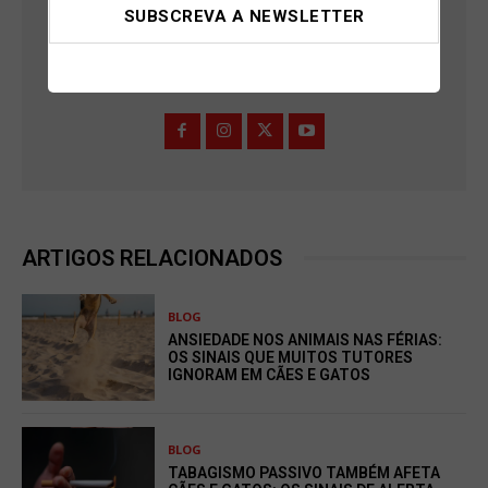
28 DE JANEIRO, 2025
BIANCA FERREIRA
ARTIGOS RELACIONADOS
BLOG
ANSIEDADE NOS ANIMAIS NAS FÉRIAS:
OS SINAIS QUE MUITOS TUTORES
IGNORAM EM CÃES E GATOS
BLOG
TABAGISMO PASSIVO TAMBÉM AFETA