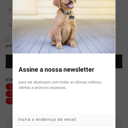
E-
mai
Sit
Salve meu nome, e-mail e site neste navegador para a
próxima vez que eu comentar.
Assine a nossa newsletter
ETIQUETAS:
AMIGO DE QUATRO PATAS
CÃES
para ser atualizado com todas as últimas notícias,
CÃO
DOG FRIENDLY
FRIO
NOTÍCIAS
ofertas e anúncios especiais.
PET FRIENDLY
PORTUGAL
TEMPERATURAS BAIXAS