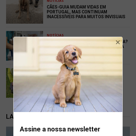
NOTÍCIAS
CÃES-GUIA MUDAM VIDAS EM
PORTUGAL, MAS CONTINUAM
INACESSÍVEIS PARA MUITOS INVISUAIS
NOTÍCIAS
×
LICENÇA PARA URGÊNCIA VETERINÁRIA?
O DEBATE QUE ESTÁ A GANHAR FORÇA
ENTRE OS TUTORES DE ANIMAIS EM
PORTUGAL
NOTÍCIAS
BICAMPEÃO NACIONAL DE PISTAGEM:
TREINADOR ALGARVIO FAZ HISTÓRIA
COM UM AUSTRALIAN KELPIE
LATEST POSTS
Assine a nossa newsletter