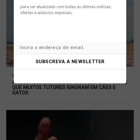
para ser atualizado com todas as últimas notícias,
ofertas e anúncios especiais.
BLOG
ANSIEDADE NOS ANIMAIS NAS FÉRIAS: OS SINAIS
QUE MUITOS TUTORES IGNORAM EM CÃES E
GATOS