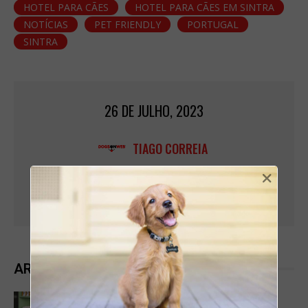
HOTEL PARA CÃES
HOTEL PARA CÃES EM SINTRA
NOTÍCIAS
PET FRIENDLY
PORTUGAL
SINTRA
26 DE JULHO, 2023
TIAGO CORREIA
×
ARTIGOS RELACIONADOS
DOG FRIENDLY