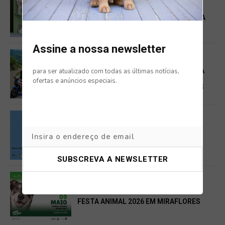
LILY’S KITCHEN E HYGGE KAFFE: NOVA
TENDÊNCIA PET FRIENDLY CONQUISTA
TUTORES E PATUDOS
Assine a nossa newsletter
DOG FRIENDLY
para ser atualizado com todas as últimas notícias,
PARQUE NASCENTE REFORÇA APOSTA
PET FRIENDLY COM NOVAS
ofertas e anúncios especiais.
EXPERIÊNCIAS PARA CÃES E TUTORES
EVENTOS
SANTARÉM RECEBE O II FESTIVAL DO
CÃO
DOG FRIENDLY
FESTA ANIMAL 2026 EM MIRAFLORES