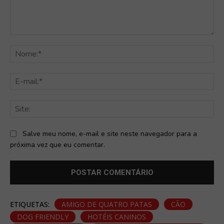
Comentário:
No
E-
mai
Sit
Salve meu nome, e-mail e site neste navegador para a
próxima vez que eu comentar.
ETIQUETAS:
AMIGO DE QUATRO PATAS
CÃO
DOG FRIENDLY
HOTÉIS CANINOS