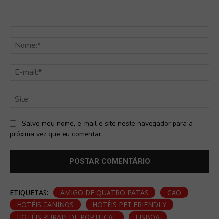
Comentário:
No
E-
mai
Sit
Salve meu nome, e-mail e site neste navegador para a
próxima vez que eu comentar.
ETIQUETAS:
AMIGO DE QUATRO PATAS
CÃO
HOTÉIS CANINOS
HOTÉIS PET FRIENDLY
HOTÉIS RURAIS DE PORTUGAL
LISBOA