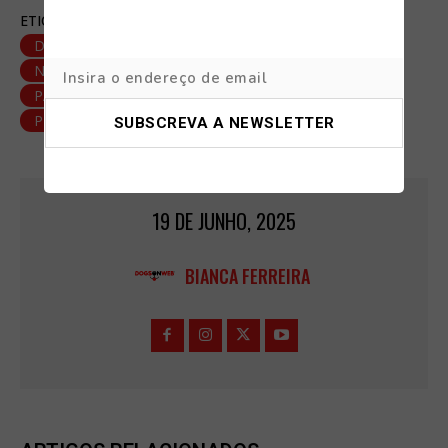
ETIQUETAS:
AMIGO DE QUATRO PATAS
CÃO
DOG FRIENDLY
FEIRA ANIMAL
GUIMARÃES
NOTÍCIAS
PARQUE DA ÍNSUA
PARQUES CANINOS
PATAS À SOLTA
PET FRIENDLY
PORTUGAL
19 DE JUNHO, 2025
BIANCA FERREIRA