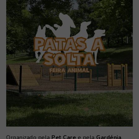
Organizado pela
Pet Care
e pela
Gardénia
,