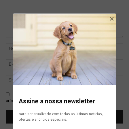
×
Comentário:
No
E-
mai
Sit
Salve meu nome, e-mail e site neste navegador para a
Assine a nossa newsletter
próxima vez que eu comentar.
para ser atualizado com todas as últimas notícias,
ofertas e anúncios especiais.