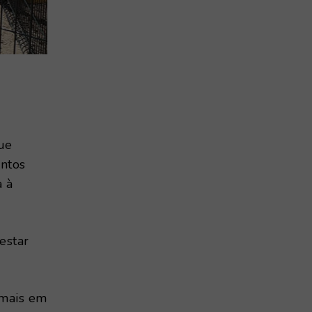
ue
ntos
a à
estar
imais em