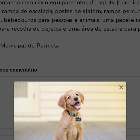
ontando com cinco equipamentos de agility (barreira
, rampa de escalada, postes de slalom, rampa percu
), bebedouros para pessoas e animais, uma papeleira
ara recolha de dejetos e uma área de estadia para 
 Municipal de Palmela
 seu comentário
×
Nome:*
E-