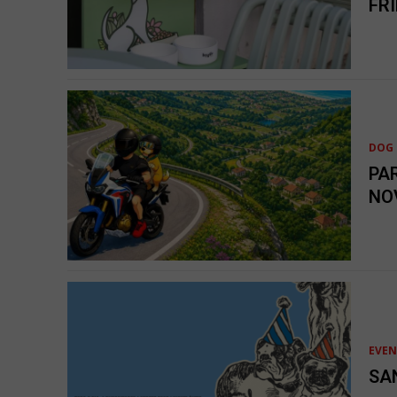
FR
DOG 
PA
NO
EVE
SA