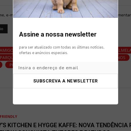
mail:*
e, e-mail e site neste navegador para a próxima vez que eu comentar
Assine a nossa newsletter
para ser atualizado com todas as últimas notícias,
AMIGO DE QUATRO PATAS
CÃO
MUNICÍPIO DE PALMEL
ofertas e anúncios especiais.
PARQUE CANINO DE QUINTA DO ANJO
PARQUES CANINOS
PORTUGAL
FRIENDLY
Y’S KITCHEN E HYGGE KAFFE: NOVA TENDÊNCIA 