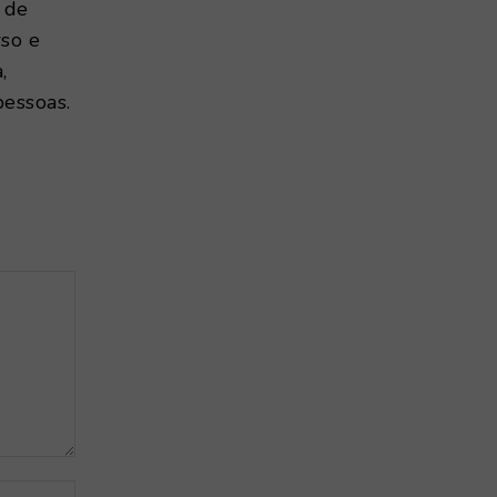
 de
rso e
,
pessoas.
Site: