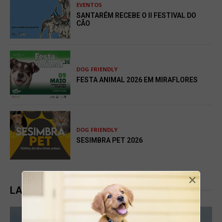
EVENTOS
SANTARÉM RECEBE O II FESTIVAL DO
CÃO
DOG FRIENDLY
FESTA ANIMAL 2026 EM MIRAFLORES
DOG FRIENDLY
SESIMBRA PET 2026
×
LATEST POSTS