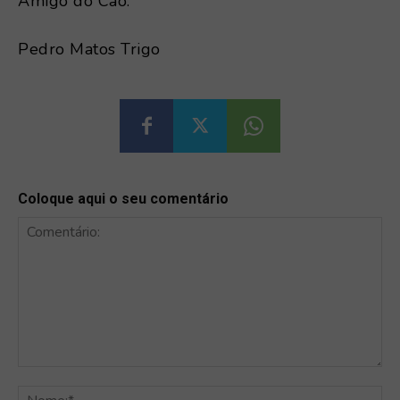
Amigo do Cão.
Pedro Matos Trigo
Coloque aqui o seu comentário
Comentário:
No