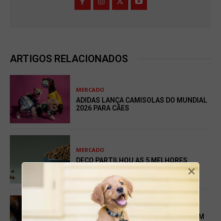
ARTIGOS RELACIONADOS
MERCADO
ADIDAS LANÇA CAMISOLAS DO MUNDIAL
2026 PARA CÃES
MERCADO
DECO PARTILHOU AS 5 MELHORES
×
RAÇÕES PARA CÃES EM 2026
SEM CATEGORIA
SAÚDE MENTAL DOS VETERINÁRIOS EM