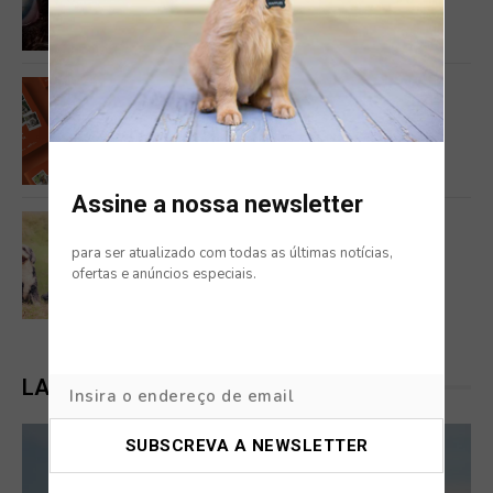
ALERTA: ESTUDO REVELA PRESSÃO
CRESCENTE NA PROFISSÃO
SEM CATEGORIA
AGENDA SOLIDÁRIA 2026
Assine a nossa newsletter
BLOG
para ser atualizado com todas as últimas notícias,
APPS DE TREINO CANINO: AS 5
ofertas e anúncios especiais.
MELHORES APLICAÇÕES – GUIA
COMPLETO PARA DONOS DE CÃES
LATEST POSTS