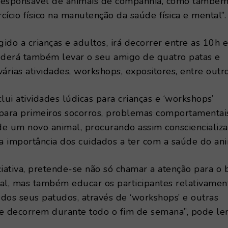
responsável de animais de companhia, como também
cício físico na manutenção da saúde física e mental”.
gido a crianças e adultos, irá decorrer entre as 10h e
derá também levar o seu amigo de quatro patas e
várias atividades, workshops, expositores, entre outro
nclui atividades lúdicas para crianças e ‘workshops’
 para primeiros socorros, problemas comportamentai
e um novo animal, procurando assim consciencializa
 a importância dos cuidados a ter com a saúde do ani
ciativa, pretende-se não só chamar a atenção para o
al, mas também educar os participantes relativamen
dos seus patudos, através de ‘workshops’ e outras
ue decorrem durante todo o fim de semana”, pode le