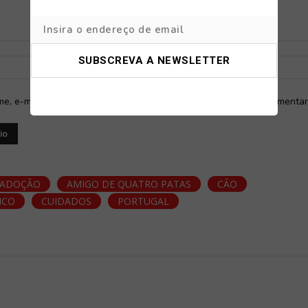
Nome:*
E-
mail:*
e, e-mail e site neste navegador para a próxima vez que eu comentar
ADOÇÃO
AMIGO DE QUATRO PATAS
CÃO
NCO
CUIDADOS
PORTUGAL