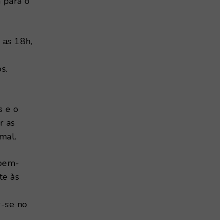
 para o
 as 18h,
s.
s e o
r as
mal.
 bem-
te às
r-se no