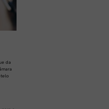
ue da
Câmara
stelo