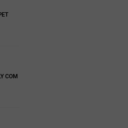
PET
LY COM