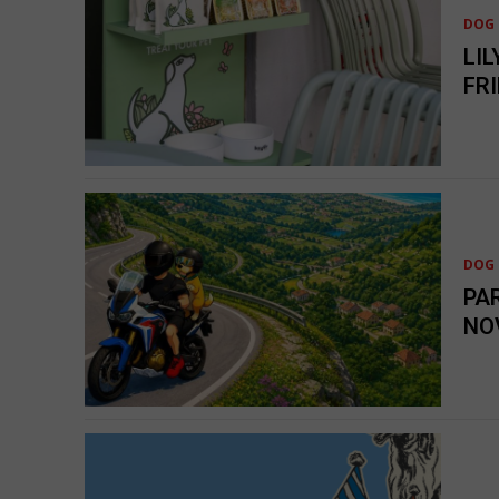
DOG 
LIL
FR
DOG 
PA
NO