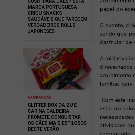
acolhimento 
SUSHI PARA CÃES? ESTA
MARCA PORTUGUESA
papel do exer
CRIOU SNACKS
SAUDÁVEIS QUE PARECEM
O evento, diri
VERDADEIROS ROLLS
JAPONESES
sendo que po
desfrutar de 
A iniciativa i
direcionados
acolhimento d
famílias para
CAMPANHAS
“Com esta ini
GLITTER BOX DA ZU E
estar do anim
CARINA CALDEIRA
necessidades 
PROMETE CONQUISTAR
OS CÃES MAIS ESTILOSOS
atividades q
DESTE VERÃO
comunicado.