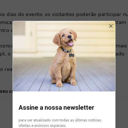
is dias do evento, os visitantes poderão participar 
âmica, interagindo com os animais que se encontram
×
ntro de Recolha Animal de Castelo Branco.
concursos caninos onde serão eleitos o Rafeiro mais 
il, o Cão mais Bonito, e o Cão Feio mais Engraçado.
oi realizado pela primeira vez em 2020.
 seu comentário
Assine a nossa newsletter
para ser atualizado com todas as últimas notícias,
ofertas e anúncios especiais.