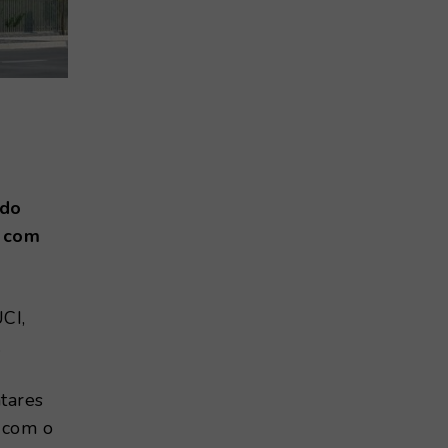
 do
o com
UCI,
.
tares
 com o