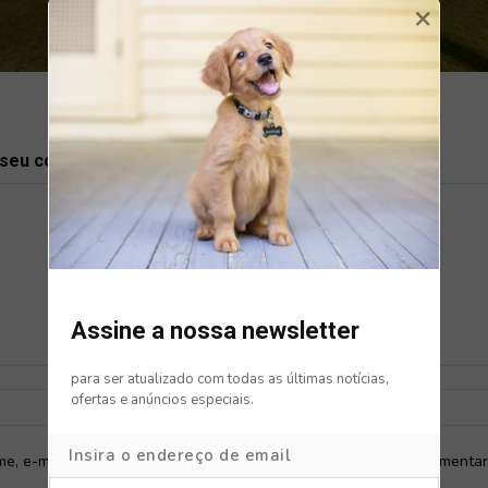
×
 seu comentário
Assine a nossa newsletter
para ser atualizado com todas as últimas notícias,
Nome:*
E-
ofertas e anúncios especiais.
mail:*
e, e-mail e site neste navegador para a próxima vez que eu comentar