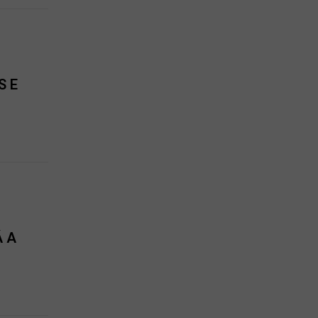
S E
 A