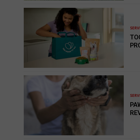
SERV
TO
PR
SERV
PA
RE