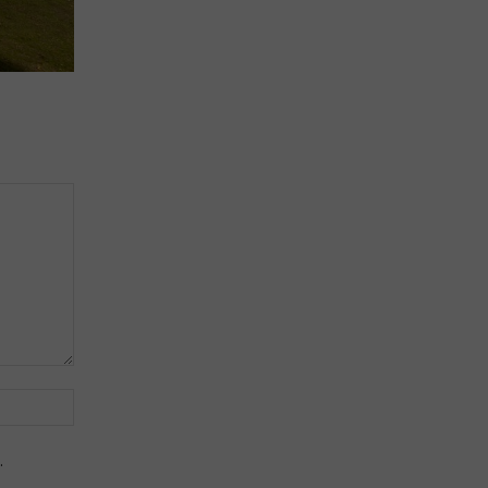
Site:
.