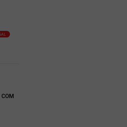
GAL
L COM