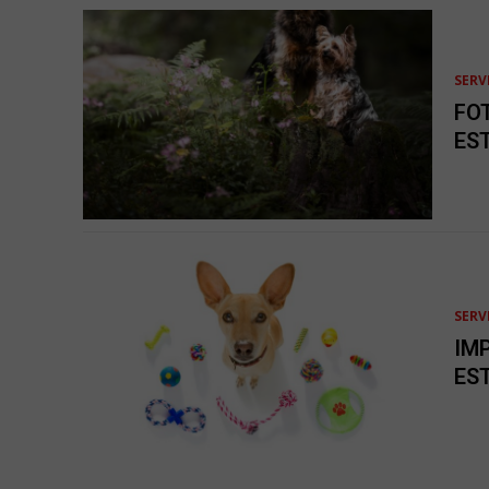
SERV
FO
ES
SERV
IM
ES