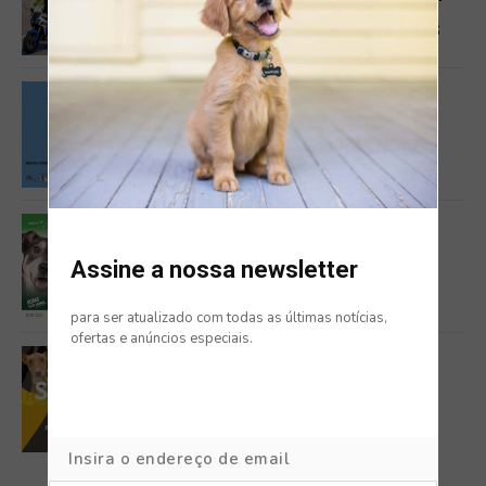
PET FRIENDLY COM NOVAS
EXPERIÊNCIAS PARA CÃES E TUTORES
EVENTOS
SANTARÉM RECEBE O II FESTIVAL DO
CÃO
DOG FRIENDLY
Assine a nossa newsletter
FESTA ANIMAL 2026 EM MIRAFLORES
para ser atualizado com todas as últimas notícias,
ofertas e anúncios especiais.
DOG FRIENDLY
SESIMBRA PET 2026