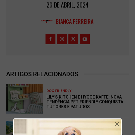
26 DE ABRIL, 2024
BIANCA FERREIRA
ARTIGOS RELACIONADOS
DOG FRIENDLY
LILY’S KITCHEN E HYGGE KAFFE: NOVA
TENDÊNCIA PET FRIENDLY CONQUISTA
TUTORES E PATUDOS
×
DOG FRIENDLY
PARQUE NASCENTE REFORÇA APOSTA