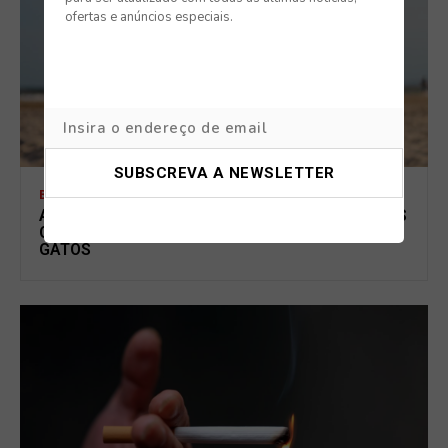
ofertas e anúncios especiais.
BLOG
ANSIEDADE NOS ANIMAIS NAS FÉRIAS: OS SINAIS
QUE MUITOS TUTORES IGNORAM EM CÃES E
GATOS