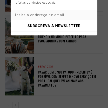
ofertas e anúncios especiais.
DOG FRIENDLY
ROSAL COUNTRY VILLAGE: O REFÚGIO PET-
FRIENDLY NO MINHO PERFEITO PARA
ESCAPADINHAS COM AMIGOS
SERVIÇOS
CASAR COM O SEU PATUDO PRESENTE? É
POSSÍVEL COM SEEPET O NOVO SERVIÇO EM
PORTUGAL QUE LEVA ANIMAIS AOS
CASAMENTOS