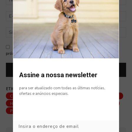
E-
mai
Sit
Salve meu nome, e-mail e site neste navegador para a
próxima vez que eu comentar.
Assine a nossa newsletter
para ser atualizado com todas as últimas notícias,
ETIQUETAS:
-ANTÚRIO
AZALEIA
ofertas e anúncios especiais.
COMIGO-NINGUÉM-PODE
ESPADA-DE-SÃO-JORGE
HORTÊNSIA
LÍRIO
MAMONA
PLANTAS
PLANTAS PERIGOSAS