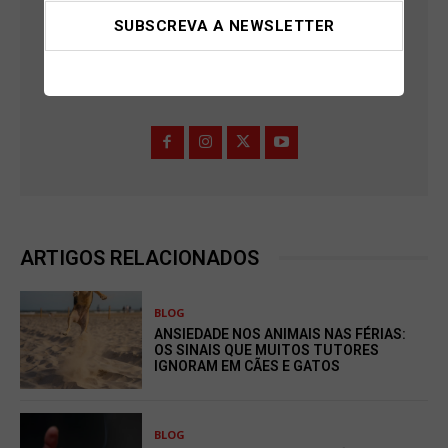
24 DE OUTUBRO, 2025
BIANCA FERREIRA
ARTIGOS RELACIONADOS
BLOG
ANSIEDADE NOS ANIMAIS NAS FÉRIAS:
OS SINAIS QUE MUITOS TUTORES
IGNORAM EM CÃES E GATOS
BLOG