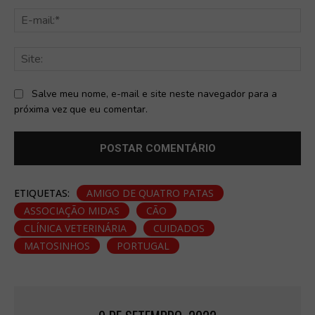
E-
mai
Sit
Salve meu nome, e-mail e site neste navegador para a
próxima vez que eu comentar.
ETIQUETAS:
AMIGO DE QUATRO PATAS
ASSOCIAÇÃO MIDAS
CÃO
CLÍNICA VETERINÁRIA
CUIDADOS
MATOSINHOS
PORTUGAL