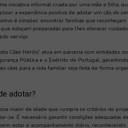
ma iniciativa informal criada por uma mãe e filha, q
licar a experiência positiva de adotar um cão de se
jetivo é simples: encontrar famílias que reconheçam 
 que estejam preparadas para lhes oferecer cuidado
 pós-serviço.
ota Cães Heróis” atua em parceria com entidades c
gurança Pública e o Exército de Portugal, garantind
tes cães para a vida familiar seja feita de forma orga
e adotar?
soa maior de idade que cumpra os critérios do proj
ar-se. É necessário garantir condições adequadas d
 bem-estar e acompanhamento diário, reconhecendo