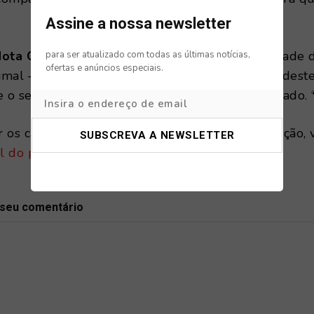
Assine a nossa newsletter
ota Cães Heróis”
não é apenas uma oportunidade 
para ser atualizado com todas as últimas notícias,
ofertas e anúncios especiais.
imal — é uma forma de honrar o compromisso deste
e o seu legado de serviço continue a ser valorizado. 
 os cães disponíveis e iniciar o processo de adoção, v
al do projeto
.
 seu comentário