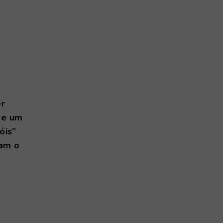
er
de um
óis”
ram o