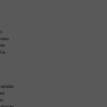
el
vidas
nte
lia
ratidão
ais
s,
ualquer