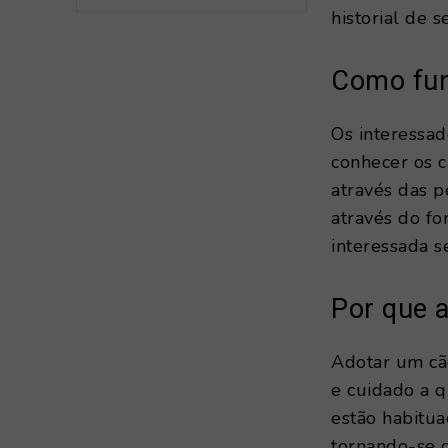
historial de s
Como fun
Os interessad
conhecer os c
através das p
através do fo
interessada s
Por que 
Adotar um cão
e cuidado a q
estão habitua
tornando-se c