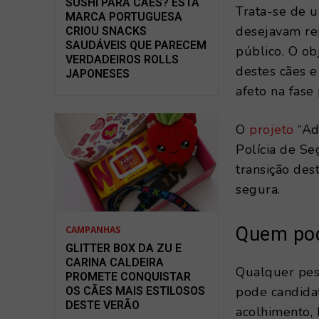
SUSHI PARA CÃES? ESTA
Trata-se de u
MARCA PORTUGUESA
desejavam rep
CRIOU SNACKS
SAUDÁVEIS QUE PARECEM
público. O ob
VERDADEIROS ROLLS
destes cães e
JAPONESES
afeto na fase
O
projeto
“Ad
Polícia de Se
transição des
segura.
Quem pod
CAMPANHAS
GLITTER BOX DA ZU E
CARINA CALDEIRA
Qualquer pes
PROMETE CONQUISTAR
pode candidat
OS CÃES MAIS ESTILOSOS
DESTE VERÃO
acolhimento,