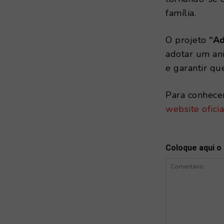
família.
O projeto
“Ad
adotar um an
e garantir qu
Para conhecer
website ofici
Coloque aqui o