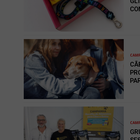
GL
CO
CAM
CÃ
PR
PA
CAM
GR
SE