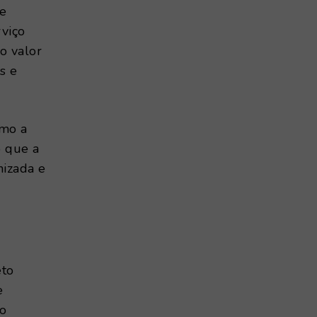
ue
rviço
o valor
s e
omo a
o que a
nizada e
eto
e
 o