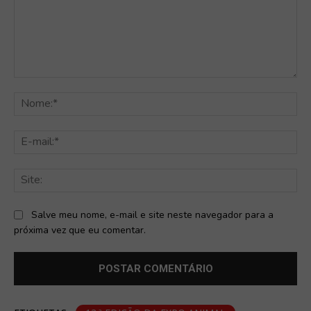
Comentário:
No
E-
mai
Sit
Salve meu nome, e-mail e site neste navegador para a
próxima vez que eu comentar.