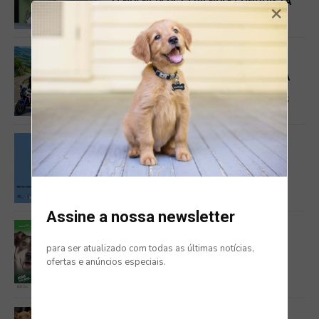
TENDÊNCIA PET FRIENDLY CONQUISTA
×
TUTORES E PATUDOS
DOG FRIENDLY
PARQUE NASCENTE REFORÇA APOSTA
PET FRIENDLY COM NOVAS
EXPERIÊNCIAS PARA CÃES E TUTORES
EVENTOS
SANTARÉM RECEBE O II FESTIVAL DO
CÃO
Assine a nossa newsletter
DOG FRIENDLY
para ser atualizado com todas as últimas notícias,
ofertas e anúncios especiais.
FESTA ANIMAL 2026 EM MIRAFLORES