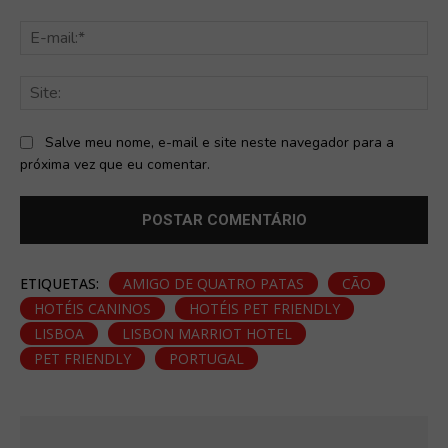
E-
mai
Sit
Salve meu nome, e-mail e site neste navegador para a
próxima vez que eu comentar.
ETIQUETAS:
AMIGO DE QUATRO PATAS
CÃO
HOTÉIS CANINOS
HOTÉIS PET FRIENDLY
LISBOA
LISBON MARRIOT HOTEL
PET FRIENDLY
PORTUGAL