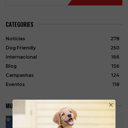
CATEGORIES
Notícias
278
Dog Friendly
250
Internacional
166
Blog
156
Campanhas
124
Eventos
118
×
MUST READ