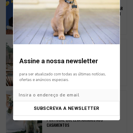
CAMPANHAS
IRS SOLIDÁRIO ÂNIMAS: COMO TRANSFORMAR
1% DO SEU IMPOSTO EM APOIO REAL A QUEM
MAIS PRECISA
DOG FRIENDLY
ROSAL COUNTRY VILLAGE: O REFÚGIO PET-
Assine a nossa newsletter
FRIENDLY NO MINHO PERFEITO PARA
ESCAPADINHAS COM AMIGOS
para ser atualizado com todas as últimas notícias,
ofertas e anúncios especiais.
SERVIÇOS
CASAR COM O SEU PATUDO PRESENTE? É
POSSÍVEL COM SEEPET O NOVO SERVIÇO EM
PORTUGAL QUE LEVA ANIMAIS AOS
CASAMENTOS