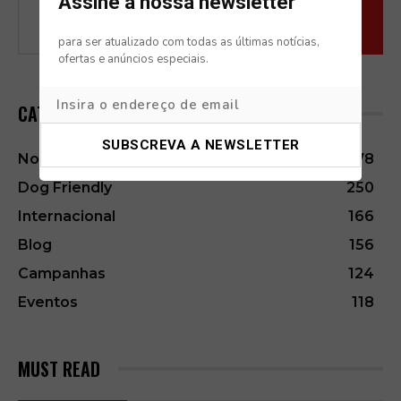
Assine a nossa newsletter
para ser atualizado com todas as últimas notícias,
ofertas e anúncios especiais.
CATEGORIES
Notícias
278
Dog Friendly
250
Internacional
166
Blog
156
Campanhas
124
Eventos
118
MUST READ