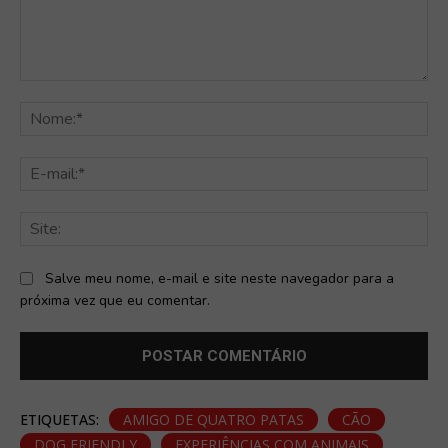
Comentário:
No
E-
mai
Sit
Salve meu nome, e-mail e site neste navegador para a
próxima vez que eu comentar.
ETIQUETAS:
AMIGO DE QUATRO PATAS
CÃO
DOG FRIENDLY
EXPERIÊNCIAS COM ANIMAIS