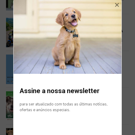
×
TUTORES E PATUDOS
DOG FRIENDLY
PARQUE NASCENTE REFORÇA APOSTA
PET FRIENDLY COM NOVAS
EXPERIÊNCIAS PARA CÃES E TUTORES
EVENTOS
SANTARÉM RECEBE O II FESTIVAL DO
CÃO
Assine a nossa newsletter
DOG FRIENDLY
para ser atualizado com todas as últimas notícias,
FESTA ANIMAL 2026 EM MIRAFLORES
ofertas e anúncios especiais.