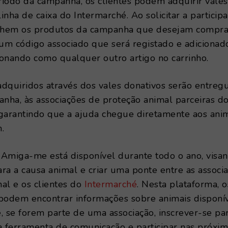
íodo da campanha, os clientes podem adquirir vales
linha de caixa do Intermarché. Ao solicitar a participa
olhem os produtos da campanha que desejam compra
um código associado que será registado e adicionad
onando como qualquer outro artigo no carrinho.
dquiridos através dos vales donativos serão entregu
anha, às associações de proteção animal parceiras d
 garantindo que a ajuda chegue diretamente aos ani
.
 Amiga-me está disponível durante todo o ano, visa
para a causa animal e criar uma ponte entre as associ
al e os clientes do
Intermarché
. Nesta plataforma, o
podem encontrar informações sobre animais disponí
, se forem parte de uma associação, inscrever-se pa
a ferramenta de comunicação e participar nas próxi