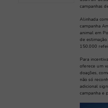
campanhas de
Alinhada com 
campanha Ami
animal em Po
de estimação.
150.000 refei
Para incentiv
oferece um v
doações, como
não só recon
adicional sign
campanha e p