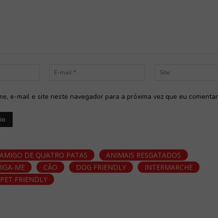
Nome:*
E-
mail:*
e, e-mail e site neste navegador para a próxima vez que eu comentar
AMIGO DE QUATRO PATAS
ANIMAIS RESGATADOS
IGA-ME
CÃO
DOG FRIENDLY
INTERMARCHE
PET FRIENDLY