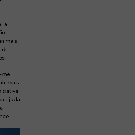
, a
ão
animais
s de
os.
ga-me
uir mais
iciativa
ma ajuda
da
ade.