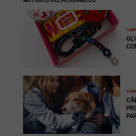
ARTIGOS RELACIONADOS
CAM
GL
CO
CAM
CÃ
PR
PA