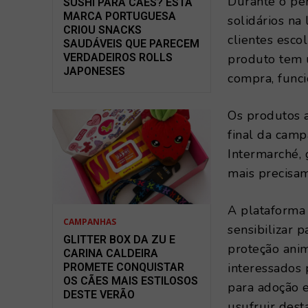
Durante o per
SUSHI PARA CÃES? ESTA
MARCA PORTUGUESA
solidários na 
CRIOU SNACKS
clientes esc
SAUDÁVEIS QUE PARECEM
VERDADEIROS ROLLS
produto tem 
JAPONESES
compra, funci
Os produtos a
final da camp
Intermarché,
mais precisam
A plataforma
CAMPANHAS
sensibilizar 
GLITTER BOX DA ZU E
proteção anim
CARINA CALDEIRA
interessados 
PROMETE CONQUISTAR
OS CÃES MAIS ESTILOSOS
para adoção e
DESTE VERÃO
usufruir dest