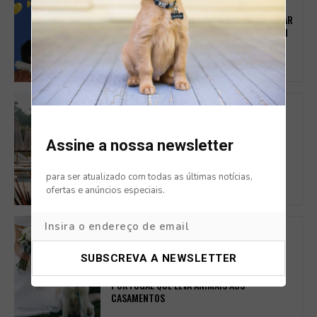
CAMPANHAS
IRS SOLIDÁRIO ÂNIMAS: COMO TRANSFORMAR
1% DO SEU IMPOSTO EM APOIO REAL A QUEM
MAIS PRECISA
DOG FRIENDLY
ROSAL COUNTRY VILLAGE: O REFÚGIO PET-
Assine a nossa newsletter
FRIENDLY NO MINHO PERFEITO PARA
ESCAPADINHAS COM AMIGOS
para ser atualizado com todas as últimas notícias,
ofertas e anúncios especiais.
SERVIÇOS
CASAR COM O SEU PATUDO PRESENTE? É
POSSÍVEL COM SEEPET O NOVO SERVIÇO EM
PORTUGAL QUE LEVA ANIMAIS AOS
CASAMENTOS