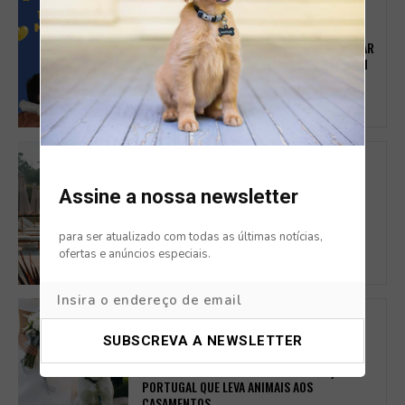
CAMPANHAS
IRS SOLIDÁRIO ÂNIMAS: COMO TRANSFORMAR
1% DO SEU IMPOSTO EM APOIO REAL A QUEM
MAIS PRECISA
DOG FRIENDLY
Assine a nossa newsletter
ROSAL COUNTRY VILLAGE: O REFÚGIO PET-
FRIENDLY NO MINHO PERFEITO PARA
ESCAPADINHAS COM AMIGOS
para ser atualizado com todas as últimas notícias,
ofertas e anúncios especiais.
SERVIÇOS
CASAR COM O SEU PATUDO PRESENTE? É
POSSÍVEL COM SEEPET O NOVO SERVIÇO EM
PORTUGAL QUE LEVA ANIMAIS AOS
CASAMENTOS