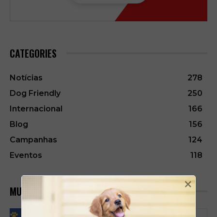
CATEGORIES
Notícias
278
Dog Friendly
250
Internacional
166
Blog
156
Campanhas
124
Eventos
118
×
MUST READ